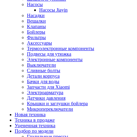
Насосы
Насосы Jiayin
Насадки
Вешалки
Клапаны
Бойлеры
Фильтры
Аксессуары
Термоэлектронные компоненты
Подвесы для утюжка
Электронные компоненты
Выключатели
Сливные болты
Детали корпуса
Бачки для воды
Запчасти для Xiaomi
Электроарматура
Датчики давления
Крышки и заглушки бойлера
Микропереключатели
Новая техника
Техника в продаже
Уцененная техника
Подбор по модели
Гладильные прессы