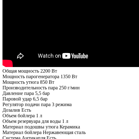
Общая мощность
2200 Вт
Мощность парогенератора
1350 Вт
Мощность утюга
850 Вт
Производительность пара
250 г/мин
Давление пара
5,5 бар
Паровой удар
6,5 бар
Регулятор подачи пара
3 режима
Дозалив
Есть
Объем бойлера
1 л
Объем резервуара для воды
1 л
Материал подошвы утюга
Керамика
Материал бойлера
Нержавеющая сталь
Система Антикапля
Есть