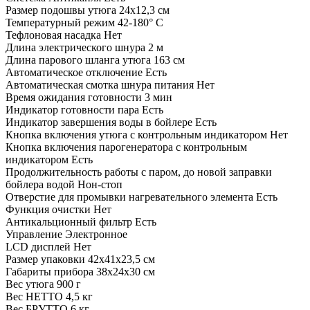
Размер подошвы утюга
24х12,3 см
Температурный режим
42-180° C
Тефлоновая насадка
Нет
Длина электрического шнура
2 м
Длина парового шланга утюга
163 см
Автоматическое отключение
Есть
Автоматическая смотка шнура питания
Нет
Время ожидания готовности
3 мин
Индикатор готовности пара
Есть
Индикатор завершения воды в бойлере
Есть
Кнопка включения утюга с контрольным индикатором
Нет
Кнопка включения парогенератора с контрольным
индикатором
Есть
Продолжительность работы с паром, до новой заправки
бойлера водой
Нон-стоп
Отверстие для промывки нагревательного элемента
Есть
Функция очистки
Нет
Антикальционный фильтр
Есть
Управление
Электронное
LCD дисплей
Нет
Размер упаковки
42х41х23,5 см
Габариты прибора
38х24х30 см
Вес утюга
900 г
Вес НЕТТО
4,5 кг
Вес БРУТТО
6 кг