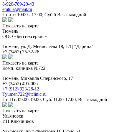
8-920-789-20-43
emtula@mail.ru
Пн-пт: 10:00 - 17:00; Суб.б Вс - выходной
Показать на карте
Тюмень
ООО «Быттехсервис»
Тюмень,
ул. Д. Менделеева 18, Т/Ц "Дарина"
+7 (3452) 75-52-26
Показать на карте
Комп. клиника №722
Тюмень,
Михаила Сперанского, 17
+7 (3452) 495-006
+7 (912) 923-26-12
Tyumen722@itclinic.ru
Пн-Пт: 09:00-19:00; Суб: 11:00-17:00; Вс - выходной
Показать на карте
Ульяновск
ИП Ключников
Ульяновск,
пр-т Филатова 11, Офис 53