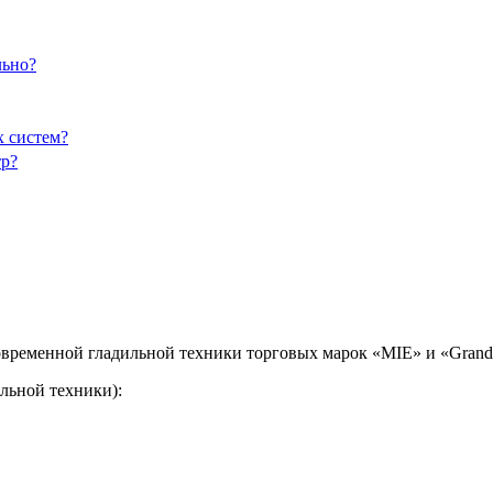
льно?
х систем?
тр?
временной гладильной техники торговых марок «MIE» и «Grand 
льной техники):