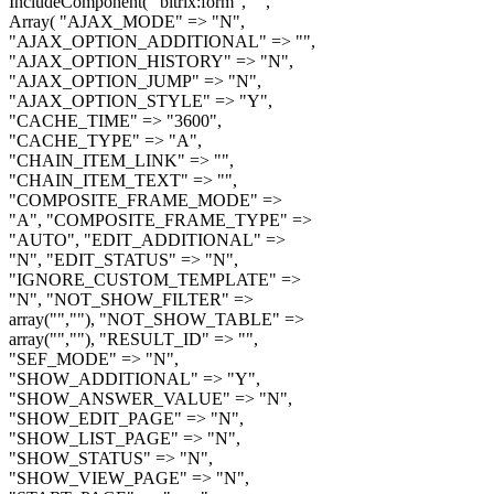
IncludeComponent( "bitrix:form", "",
Array( "AJAX_MODE" => "N",
"AJAX_OPTION_ADDITIONAL" => "",
"AJAX_OPTION_HISTORY" => "N",
"AJAX_OPTION_JUMP" => "N",
"AJAX_OPTION_STYLE" => "Y",
"CACHE_TIME" => "3600",
"CACHE_TYPE" => "A",
"CHAIN_ITEM_LINK" => "",
"CHAIN_ITEM_TEXT" => "",
"COMPOSITE_FRAME_MODE" =>
"A", "COMPOSITE_FRAME_TYPE" =>
"AUTO", "EDIT_ADDITIONAL" =>
"N", "EDIT_STATUS" => "N",
"IGNORE_CUSTOM_TEMPLATE" =>
"N", "NOT_SHOW_FILTER" =>
array("",""), "NOT_SHOW_TABLE" =>
array("",""), "RESULT_ID" => "",
"SEF_MODE" => "N",
"SHOW_ADDITIONAL" => "Y",
"SHOW_ANSWER_VALUE" => "N",
"SHOW_EDIT_PAGE" => "N",
"SHOW_LIST_PAGE" => "N",
"SHOW_STATUS" => "N",
"SHOW_VIEW_PAGE" => "N",