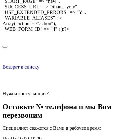
"START_PAGE" => "new",
"SUCCESS_URL" => "/thank_you/",
"USE_EXTENDED_ERRORS" => "Y",
"VARIABLE_ALIASES" =>
Array("action"=>"action"),
"WEB_FORM_ID" => "4" ) );?>
Возврат к списку
Нужна консультация?
Оставьте № телефона и мы Вам
перезвоним
Специалист свяжется с Вами в рабочее время:
Пн-Пт 10:00-19:00