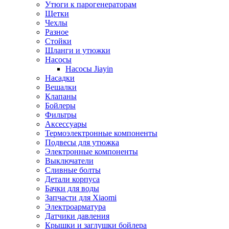
Утюги к парогенераторам
Щетки
Чехлы
Разное
Стойки
Шланги и утюжки
Насосы
Насосы Jiayin
Насадки
Вешалки
Клапаны
Бойлеры
Фильтры
Аксессуары
Термоэлектронные компоненты
Подвесы для утюжка
Электронные компоненты
Выключатели
Сливные болты
Детали корпуса
Бачки для воды
Запчасти для Xiaomi
Электроарматура
Датчики давления
Крышки и заглушки бойлера