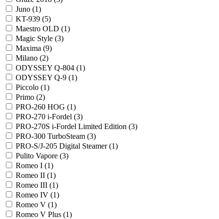
Juno (
1
)
KT-939 (
5
)
Maestro OLD (
1
)
Magic Style (
3
)
Maxima (
9
)
Milano (
2
)
ODYSSEY Q-804 (
1
)
ODYSSEY Q-9 (
1
)
Piccolo (
1
)
Primo (
2
)
PRO-260 HOG (
1
)
PRO-270 i-Fordel (
3
)
PRO-270S i-Fordel Limited Edition (
3
)
PRO-300 TurboSteam (
3
)
PRO-S/J-205 Digital Steamer (
1
)
Pulito Vapore (
3
)
Romeo I (
1
)
Romeo II (
1
)
Romeo III (
1
)
Romeo IV (
1
)
Romeo V (
1
)
Romeo V Plus (
1
)