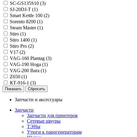
SC-GS135S10 (
3
)
SJ-20DJ-T (
1
)
Smart Kettle 100 (
2
)
Sorento 8200 (
1
)
Steam Master (
1
)
Stiro (
1
)
Stiro 1400 (
1
)
Stiro Pro (
2
)
V17 (
2
)
VAG-160 Plantag (
3
)
VAG-190 Hoga (
1
)
VAG-200 Bara (
1
)
Z650 (
1
)
КТ-916-1 (
3
)
Запчасти и аксессуары
Запчасти
Запчасти для принтеров
Сетевые шнуры
ТЭНы
Утюги к парогенераторам