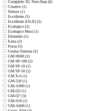
Completto XL Non-Stop (
6
)
Creative (
1
)
Deluxe (
1
)
Eccellente (
5
)
Eccellente (OLD) (
2
)
Ecologico (
2
)
Ecologico Maxi (
1
)
Elemento (
1
)
Extra (
2
)
Forza (
5
)
Genius Sistema (
2
)
GM H600 (
1
)
GM SP-100 (
2
)
GM SP-18 (
1
)
GM SP-50 (
2
)
GM X-6 (
1
)
GM-530 (
1
)
GM-A900 (
1
)
GM-Q5 (
1
)
GM-Q7 (
3
)
GM-S18 (
1
)
GM-А600 (
1
)
Graze 2018 (
3
)