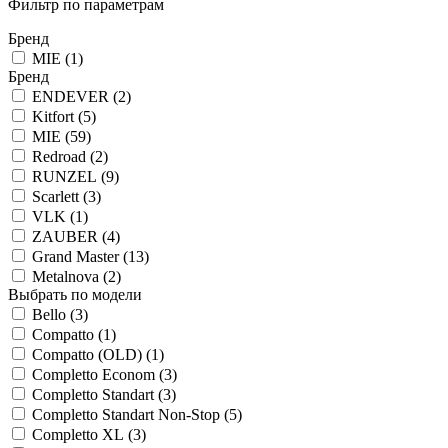
Фильтр по параметрам
Бренд
MIE (
1
)
Бренд
ENDEVER (
2
)
Kitfort (
5
)
MIE (
59
)
Redroad (
2
)
RUNZEL (
9
)
Scarlett (
3
)
VLK (
1
)
ZAUBER (
4
)
Grand Master (
13
)
Metalnova (
2
)
Выбрать по модели
Bello (
3
)
Compatto (
1
)
Compatto (OLD) (
1
)
Completto Econom (
3
)
Completto Standart (
3
)
Completto Standart Non-Stop (
5
)
Completto XL (
3
)