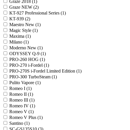
Graze 2018 (
1
)
Graze NEW (
2
)
KT-927 Professional Series (
1
)
KT-939 (
2
)
Maestro New (
1
)
Magic Style (
1
)
Maxima (
1
)
Milano (
1
)
Moderno New (
1
)
ODYSSEY Q-9 (
1
)
PRO-260 HOG (
1
)
PRO-270 i-Fordel (
1
)
PRO-270S i-Fordel Limited Edition (
1
)
PRO-300 TurboSteam (
1
)
Pulito Vapore (
1
)
Romeo I (
1
)
Romeo II (
1
)
Romeo III (
1
)
Romeo IV (
1
)
Romeo V (
1
)
Romeo V Plus (
1
)
Santino (
1
)
SC-GS135S10 (
3
)