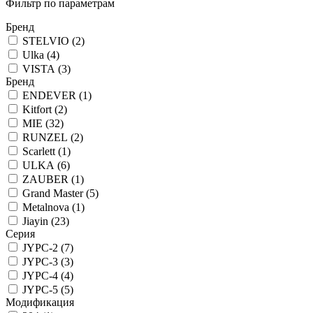
Фильтр по параметрам
Бренд
STELVIO (
2
)
Ulka (
4
)
VISTA (
3
)
Бренд
ENDEVER (
1
)
Kitfort (
2
)
MIE (
32
)
RUNZEL (
2
)
Scarlett (
1
)
ULKA (
6
)
ZAUBER (
1
)
Grand Master (
5
)
Metalnova (
1
)
Jiayin (
23
)
Серия
JYPC-2 (
7
)
JYPC-3 (
3
)
JYPC-4 (
4
)
JYPC-5 (
5
)
Модификация