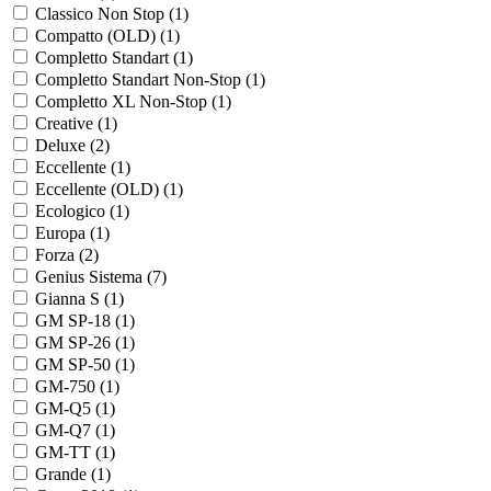
Classico Non Stop (
1
)
Compatto (OLD) (
1
)
Completto Standart (
1
)
Completto Standart Non-Stop (
1
)
Completto XL Non-Stop (
1
)
Creative (
1
)
Deluxe (
2
)
Eccellente (
1
)
Eccellente (OLD) (
1
)
Ecologico (
1
)
Europa (
1
)
Forza (
2
)
Genius Sistema (
7
)
Gianna S (
1
)
GM SP-18 (
1
)
GM SP-26 (
1
)
GM SP-50 (
1
)
GM-750 (
1
)
GM-Q5 (
1
)
GM-Q7 (
1
)
GM-TT (
1
)
Grande (
1
)