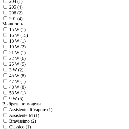
204 (
1
)
205 (
4
)
206 (
2
)
501 (
4
)
Мощность
15 W (
1
)
16 W (
15
)
18 W (
1
)
19 W (
2
)
21 W (
1
)
22 W (
6
)
25 W (
5
)
3 W (
2
)
45 W (
8
)
47 W (
1
)
48 W (
8
)
58 W (
1
)
9 W (
5
)
Выбрать по модели
Assistente di Vapore (
1
)
Assistente-M (
1
)
Bravissimo (
2
)
Classico (
1
)