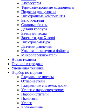
Аксессуары
Термоэлектронные компоненты
Подвесы для утюжка
Электронные компоненты
Выключатели
Сливные болты
Детали корпуса
Бачки для воды
Запчасти для Xiaomi
Электроарматура
Датчики давления
Крышки и заглушки бойлера
Микропереключатели
Новая техника
Техника в продаже
Уцененная техника
Подбор по модели
Гладильные прессы
Отпариватели
Гладильные системы, доски
Утюги с парогенератором
Пароочистители
Пылесосы
Утюги
Кофемашины