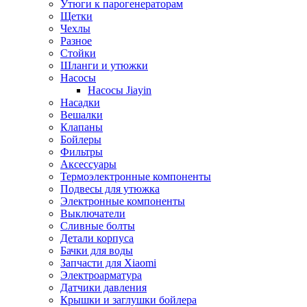
Утюги к парогенераторам
Щетки
Чехлы
Разное
Стойки
Шланги и утюжки
Насосы
Насосы Jiayin
Насадки
Вешалки
Клапаны
Бойлеры
Фильтры
Аксессуары
Термоэлектронные компоненты
Подвесы для утюжка
Электронные компоненты
Выключатели
Сливные болты
Детали корпуса
Бачки для воды
Запчасти для Xiaomi
Электроарматура
Датчики давления
Крышки и заглушки бойлера