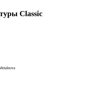
уры Classic
Metalnova