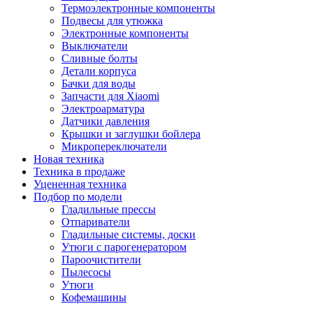
Термоэлектронные компоненты
Подвесы для утюжка
Электронные компоненты
Выключатели
Сливные болты
Детали корпуса
Бачки для воды
Запчасти для Xiaomi
Электроарматура
Датчики давления
Крышки и заглушки бойлера
Микропереключатели
Новая техника
Техника в продаже
Уцененная техника
Подбор по модели
Гладильные прессы
Отпариватели
Гладильные системы, доски
Утюги с парогенератором
Пароочистители
Пылесосы
Утюги
Кофемашины