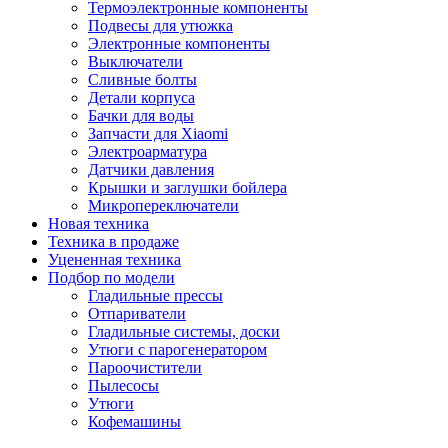
Термоэлектронные компоненты
Подвесы для утюжка
Электронные компоненты
Выключатели
Сливные болты
Детали корпуса
Бачки для воды
Запчасти для Xiaomi
Электроарматура
Датчики давления
Крышки и заглушки бойлера
Микропереключатели
Новая техника
Техника в продаже
Уцененная техника
Подбор по модели
Гладильные прессы
Отпариватели
Гладильные системы, доски
Утюги с парогенератором
Пароочистители
Пылесосы
Утюги
Кофемашины