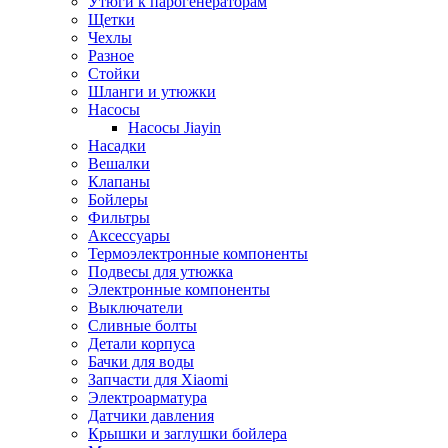
Утюги к парогенераторам
Щетки
Чехлы
Разное
Стойки
Шланги и утюжки
Насосы
Насосы Jiayin
Насадки
Вешалки
Клапаны
Бойлеры
Фильтры
Аксессуары
Термоэлектронные компоненты
Подвесы для утюжка
Электронные компоненты
Выключатели
Сливные болты
Детали корпуса
Бачки для воды
Запчасти для Xiaomi
Электроарматура
Датчики давления
Крышки и заглушки бойлера