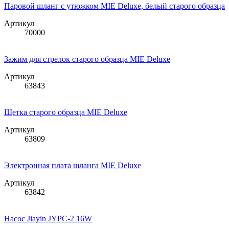
Паровой шланг с утюжком MIE Deluxe, белый старого образца
Артикул
70000
Зажим для стрелок старого образца MIE Deluxe
Артикул
63843
Щетка старого образца MIE Deluxe
Артикул
63809
Электронная плата шланга MIE Deluxe
Артикул
63842
Насос Jiayin JYPC-2 16W