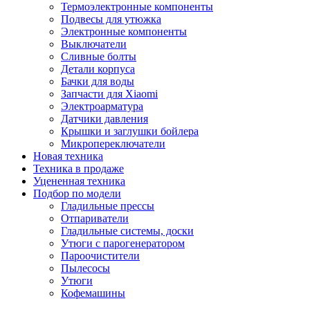
Термоэлектронные компоненты
Подвесы для утюжка
Электронные компоненты
Выключатели
Сливные болты
Детали корпуса
Бачки для воды
Запчасти для Xiaomi
Электроарматура
Датчики давления
Крышки и заглушки бойлера
Микропереключатели
Новая техника
Техника в продаже
Уцененная техника
Подбор по модели
Гладильные прессы
Отпариватели
Гладильные системы, доски
Утюги с парогенератором
Пароочистители
Пылесосы
Утюги
Кофемашины