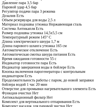
Давление пара
3,5 бар
Паровой удар
4,5 бар
Регулятор подачи пара
3 режима
Дозалив
Есть
Объем резервуара для воды
2,5 л
Материал подошвы утюжка
Нержавеющая сталь
Система Антикапля
Есть
Размер подошвы утюжка
14,5х5,5 см
Температурный режим
145° С
Длина электрического шнура
1,7 м
Длина парового шланга утюжка
165 см
Автоматическое отключение
Есть
Автоматическая смотка шнура питания
Есть
Время ожидания готовности
55 с
Индикатор готовности пара
Есть
Индикатор завершения воды в бойлере
Есть
Кнопка включения парогенератора с контрольным
индикатором
Есть
Продолжительность работы с паром, до новой заправки
бойлера водой
1 час 20 мин
Отверстие для промывки нагревательного элемента
Есть
Функция очистки
Нет
Антикальционный фильтр
Нет
Комплект для вертикального отпаривания
Есть
Комплект насадок для паровой чистки
Нет