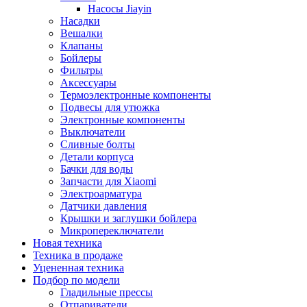
Насосы Jiayin
Насадки
Вешалки
Клапаны
Бойлеры
Фильтры
Аксессуары
Термоэлектронные компоненты
Подвесы для утюжка
Электронные компоненты
Выключатели
Сливные болты
Детали корпуса
Бачки для воды
Запчасти для Xiaomi
Электроарматура
Датчики давления
Крышки и заглушки бойлера
Микропереключатели
Новая техника
Техника в продаже
Уцененная техника
Подбор по модели
Гладильные прессы
Отпариватели