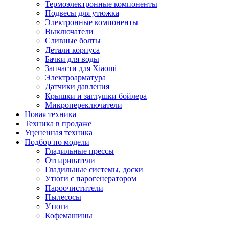
Термоэлектронные компоненты
Подвесы для утюжка
Электронные компоненты
Выключатели
Сливные болты
Детали корпуса
Бачки для воды
Запчасти для Xiaomi
Электроарматура
Датчики давления
Крышки и заглушки бойлера
Микропереключатели
Новая техника
Техника в продаже
Уцененная техника
Подбор по модели
Гладильные прессы
Отпариватели
Гладильные системы, доски
Утюги с парогенератором
Пароочистители
Пылесосы
Утюги
Кофемашины