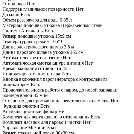
Отвод пара
Нет
Подогрев гладильной поверхности
Нет
Дозалив
Есть
Объем резервуара для воды
0,85 л
Материал подошвы утюжка
Нержавеющая сталь
Система Антикапля
Есть
Размер подошвы утюжка
15х9 см
Температурный режим
165° С
Длина электрического шнура
3,5 м
Длина парового шланга утюжка
165 см
Автоматическое отключение
Нет
Автоматическая смотка шнура питания
Нет
Время ожидания готовности
45 с
Индикатор готовности пара
Есть
Кнопка включения парогенератора с контрольным
индикатором
Есть
Продолжительность работы с паром, до новой заправки
бойлера водой
35 мин
Отверстие для промывки нагревательного элемента
Нет
Функция очистки
Есть
Антикальционный фильтр
Нет
Комплект для вертикального отпаривания
Есть
Комплект насадок для паровой чистки
Нет
Управление
Механическое
Размер гладильной доски
90х30 см