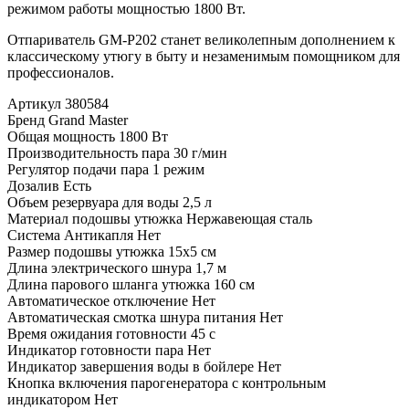
режимом работы мощностью 1800 Вт.
Отпариватель GM-P202 станет великолепным дополнением к
классическому утюгу в быту и незаменимым помощником для
профессионалов.
Артикул
380584
Бренд
Grand Master
Общая мощность
1800 Вт
Производительность пара
30 г/мин
Регулятор подачи пара
1 режим
Дозалив
Есть
Объем резервуара для воды
2,5 л
Материал подошвы утюжка
Нержавеющая сталь
Система Антикапля
Нет
Размер подошвы утюжка
15х5 см
Длина электрического шнура
1,7 м
Длина парового шланга утюжка
160 см
Автоматическое отключение
Нет
Автоматическая смотка шнура питания
Нет
Время ожидания готовности
45 с
Индикатор готовности пара
Нет
Индикатор завершения воды в бойлере
Нет
Кнопка включения парогенератора с контрольным
индикатором
Нет