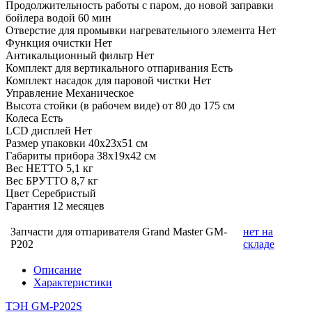
Продолжительность работы с паром, до новой заправки
бойлера водой
60 мин
Отверстие для промывки нагревательного элемента
Нет
Функция очистки
Нет
Антикальционный фильтр
Нет
Комплект для вертикального отпаривания
Есть
Комплект насадок для паровой чистки
Нет
Управление
Механическое
Высота стойки (в рабочем виде)
от 80 до 175 см
Колеса
Есть
LCD дисплей
Нет
Размер упаковки
40х23х51 см
Габариты прибора
38х19х42 см
Вес НЕТТО
5,1 кг
Вес БРУТТО
8,7 кг
Цвет
Серебристый
Гарантия
12 месяцев
Запчасти для отпаривателя Grand Master GM-
нет на
P202
складе
Описание
Характеристики
ТЭН GM-P202S