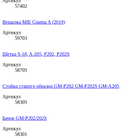
Артикул
57402
Вешалка MIE Gianna A (2019)
Артикул
59703
Щетка S-18, A-205, P202, P202S
Артикул
58705
Стойка старого образца GM-P202 GM-P202S GM-A205
Артикул
58305
Бачок GM-P202/202S
Артикул
58301